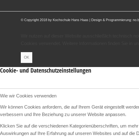
© Copyright 2018 by Kochschule Hans Haas | Design & Programmierung:
no.
Wir nutzen auf dieser Website ausschließlich technisch n
Cookies verwendet. Weitere Informationen finden Sie in u
OK
Cookie- und Datenschutzeinstellungen
Wie wir Cookies verwenden
Wir können Cookies anfordern, die auf Ihrem Gerät eingestellt werd
verbessern und Ihre Beziehung zu unserer Website anpassen.
Klicken Sie auf die verschiedenen Kategorienüberschriften, um mehr 
Auswirkungen auf Ihre Erfahrung auf unseren Websites und auf die D