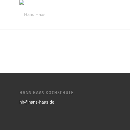
HANS HAAS KOCHSCHULE
hh@hans-haas.de