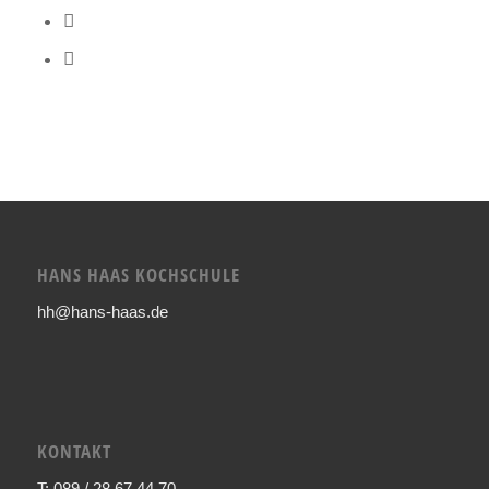
HANS HAAS KOCHSCHULE
hh@hans-haas.de
KONTAKT
T: 089 / 28 67 44 70