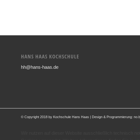
HANS HAAS KOCHSCHULE
hh@hans-haas.de
© Copyright 2018 by Kochschule Hans Haas | Design & Programmierung:
no.
Wir nutzen auf dieser Website ausschließlich technisch n