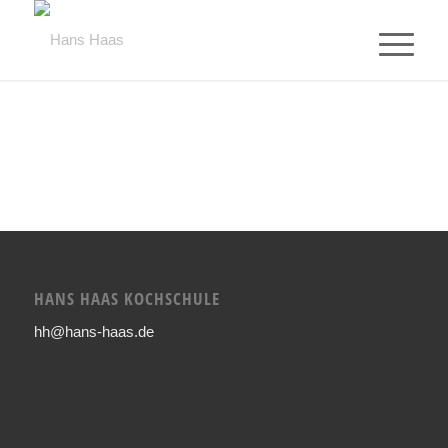
HANS HAAS KOCHSCHULE
hh@hans-haas.de