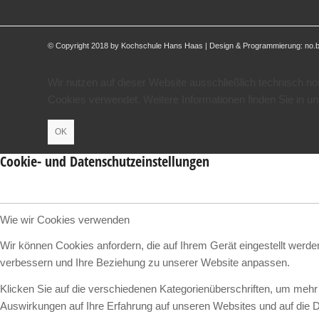
© Copyright 2018 by Kochschule Hans Haas | Design & Programmierung:
no.
Wir nutzen auf dieser Website ausschließlich technisch n
Cookies verwendet. Weitere Informationen finden Sie in u
OK
Cookie- und Datenschutzeinstellungen
Wie wir Cookies verwenden
Wir können Cookies anfordern, die auf Ihrem Gerät eingestellt werd
verbessern und Ihre Beziehung zu unserer Website anpassen.
Klicken Sie auf die verschiedenen Kategorienüberschriften, um mehr 
Auswirkungen auf Ihre Erfahrung auf unseren Websites und auf die D