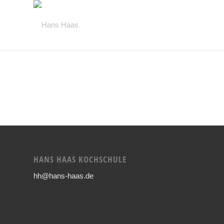
HANS HAAS KOCHSCHULE
hh@hans-haas.de