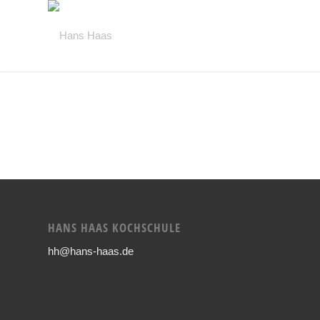
HANS HAAS KOCHSCHULE
hh@hans-haas.de