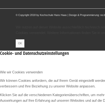
© Copyright 2018 by Kochschule Hans Haas | Design & Programmierung:
no.
Wir nutzen auf dieser Website ausschließlich technisch n
Cookies verwendet. Weitere Informationen finden Sie in u
OK
Cookie- und Datenschutzeinstellungen
Wie wir Cookies verwenden
Wir können Cookies anfordern, die auf Ihrem Gerät eingestellt werd
verbessern und Ihre Beziehung zu unserer Website anpassen.
Klicken Sie auf die verschiedenen Kategorienüberschriften, um mehr 
Auswirkungen auf Ihre Erfahrung auf unseren Websites und auf die D