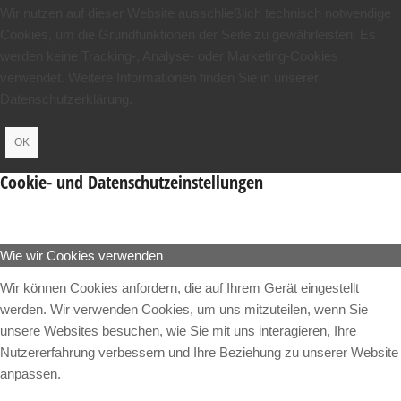
Wir nutzen auf dieser Website ausschließlich technisch notwendige
Cookies, um die Grundfunktionen der Seite zu gewährleisten. Es
werden keine Tracking-, Analyse- oder Marketing-Cookies
verwendet. Weitere Informationen finden Sie in unserer
Datenschutzerklärung.
OK
Cookie- und Datenschutzeinstellungen
Wie wir Cookies verwenden
Wir können Cookies anfordern, die auf Ihrem Gerät eingestellt
werden. Wir verwenden Cookies, um uns mitzuteilen, wenn Sie
unsere Websites besuchen, wie Sie mit uns interagieren, Ihre
Nutzererfahrung verbessern und Ihre Beziehung zu unserer Website
anpassen.