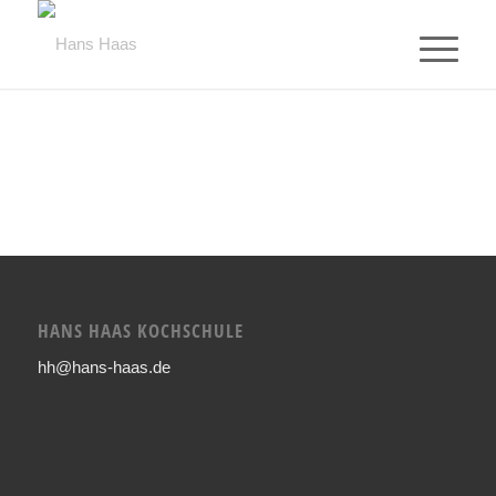
HANS HAAS KOCHSCHULE
hh@hans-haas.de