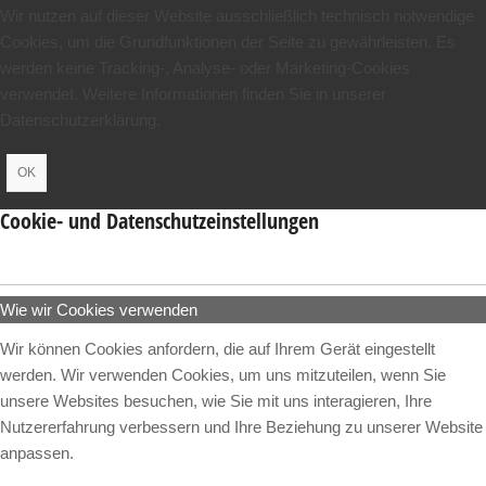
Wir nutzen auf dieser Website ausschließlich technisch notwendige
Cookies, um die Grundfunktionen der Seite zu gewährleisten. Es
werden keine Tracking-, Analyse- oder Marketing-Cookies
verwendet. Weitere Informationen finden Sie in unserer
Datenschutzerklärung.
OK
Cookie- und Datenschutzeinstellungen
Wie wir Cookies verwenden
Wir können Cookies anfordern, die auf Ihrem Gerät eingestellt
werden. Wir verwenden Cookies, um uns mitzuteilen, wenn Sie
unsere Websites besuchen, wie Sie mit uns interagieren, Ihre
Nutzererfahrung verbessern und Ihre Beziehung zu unserer Website
anpassen.