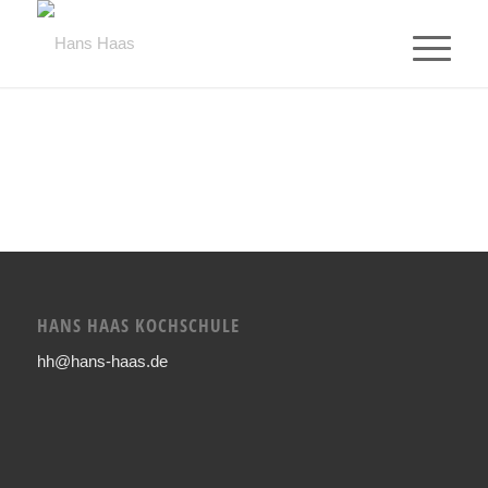
HANS HAAS KOCHSCHULE
hh@hans-haas.de