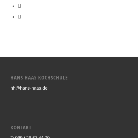
HANS HAAS KOCHSCHULE
hh@hans-haas.de
KONTAKT
T: 089 / 28 67 44 70