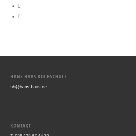
HANS HAAS KOCHSCHULE
hh@hans-haas.de
KONTAKT
T: 089 / 28 67 44 70